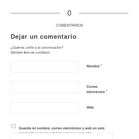
0
COMENTARIOS
Dejar un comentario
¿Quieres unirte a la conversación?
Siéntete libre de contribuir!
*
Nombre
Correo
*
electrónico
Web
Guarda mi nombre, correo electrónico y web en este
navegador para la próxima vez que comente.