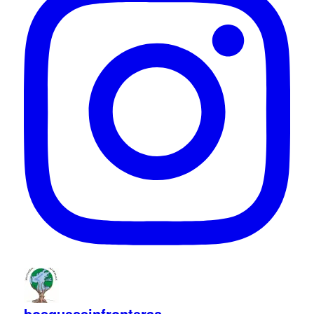
bosquessinfronteras