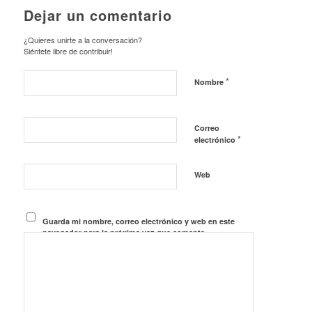
Dejar un comentario
¿Quieres unirte a la conversación?
Siéntete libre de contribuir!
*
Nombre
Correo
*
electrónico
Web
Guarda mi nombre, correo electrónico y web en este
navegador para la próxima vez que comente.