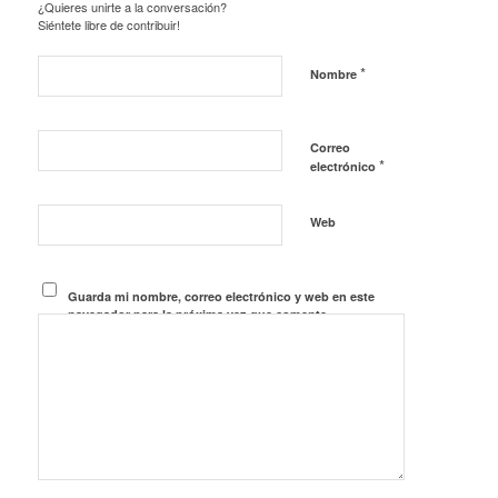
¿Quieres unirte a la conversación?
Siéntete libre de contribuir!
*
Nombre
Correo
*
electrónico
Web
Guarda mi nombre, correo electrónico y web en este
navegador para la próxima vez que comente.