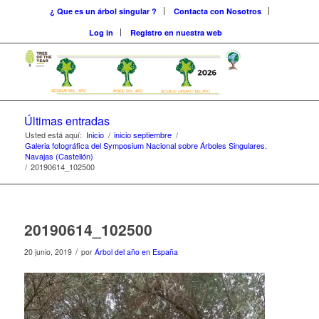
¿ Que es un árbol singular ?
Contacta con Nosotros
Log in
Registro en nuestra web
Últimas entradas
Usted está aquí:
Inicio
/
inicio septiembre
/
Galeria fotográfica del Symposium Nacional sobre Árboles Singulares.
Navajas (Castellón)
/
20190614_102500
20190614_102500
/
20 junio, 2019
por
Árbol del año en España