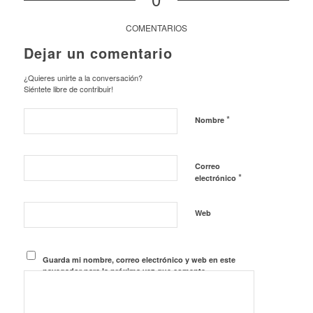
COMENTARIOS
Dejar un comentario
¿Quieres unirte a la conversación?
Siéntete libre de contribuir!
*
Nombre
Correo
*
electrónico
Web
Guarda mi nombre, correo electrónico y web en este
navegador para la próxima vez que comente.