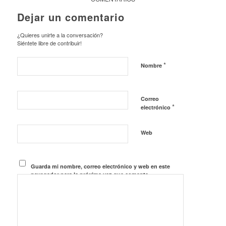
Dejar un comentario
¿Quieres unirte a la conversación?
Siéntete libre de contribuir!
*
Nombre
Correo
*
electrónico
Web
Guarda mi nombre, correo electrónico y web en este
navegador para la próxima vez que comente.