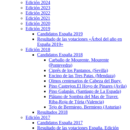
Edición 2024
Edición 2023
Edición 2022
Edición 2021
Edición 2020
Edición 2019
Candidatos España 2019
Resultado de las votaciones «Árbol del año en
España 2019»
Edición 2018
Candidatos España 2018
Carballo de Mourente. Mourente
(Pontevedra)
Ciprés de los Pantanos. (Sevilla)
Encino de las Tres Patas. (Mendaza)
Olmos centenarios de Cabeza del Buey.
Pino Castrejon.El Hoyo de Pinares (Avila)
Pino Galapán. (Santiago de La Espada)
Plátano de Sombra del Mas de Traver.
Riba-Roja de Túria (Valencia)
Tejo de Bermiego. Bermiego (Asturias)
Resultados 2018
Edición 2017
Candidatos España 2017
Resultado de las votaciones España. Edición