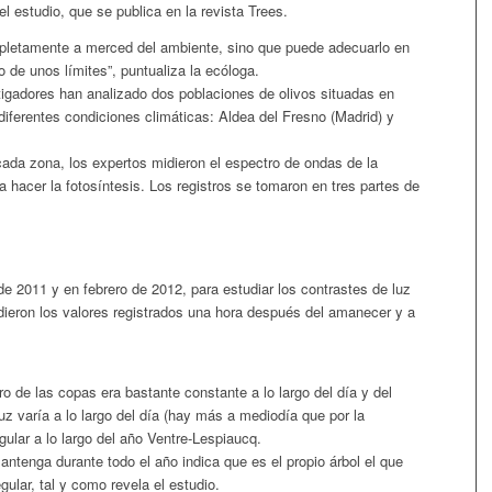
el estudio, que se publica en la revista
Trees
.
ompletamente a merced del ambiente, sino que puede adecuarlo en
 de unos límites”, puntualiza la ecóloga.
stigadores han analizado dos poblaciones de olivos situadas en
diferentes condiciones climáticas: Aldea del Fresno (Madrid) y
cada zona, los expertos midieron el espectro de ondas de la
a hacer la fotosíntesis. Los registros se tomaron en tres partes de
 de 2011 y en febrero de 2012, para estudiar los contrastes de luz
dieron los valores registrados una hora después del amanecer y a
o de las copas era bastante constante a lo largo del día y del
z varía a lo largo del día (hay más a mediodía que por la
ular a lo largo del año
Ventre-Lespiaucq.
antenga durante todo el año indica que es el propio árbol el que
gular, tal y como revela el estudio.