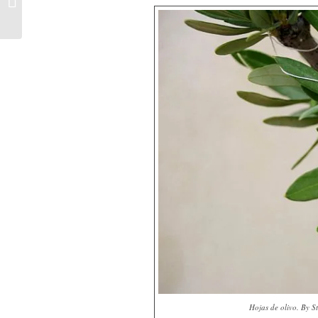
«bosque de Navidad»
Hojas de olivo. By S