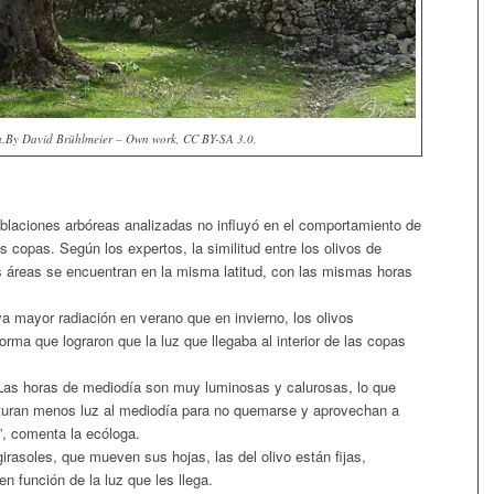
a.By David Brühlmeier – Own work, CC BY-SA 3.0,
oblaciones arbóreas analizadas no influyó en el comportamiento de
as copas. Según los expertos, la similitud entre los olivos de
áreas se encuentran en la misma latitud, con las mismas horas
a mayor radiación en verano que en invierno, los olivos
forma que lograron que la luz que llegaba al interior de las copas
. Las horas de mediodía son muy luminosas y calurosas, lo que
pturan menos luz al mediodía para no quemarse y aprovechan a
, comenta la ecóloga.
irasoles, que mueven sus hojas, las del olivo están fijas,
n función de la luz que les llega.