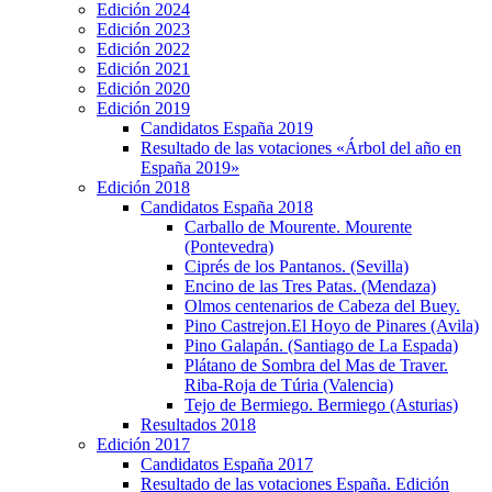
Edición 2024
Edición 2023
Edición 2022
Edición 2021
Edición 2020
Edición 2019
Candidatos España 2019
Resultado de las votaciones «Árbol del año en
España 2019»
Edición 2018
Candidatos España 2018
Carballo de Mourente. Mourente
(Pontevedra)
Ciprés de los Pantanos. (Sevilla)
Encino de las Tres Patas. (Mendaza)
Olmos centenarios de Cabeza del Buey.
Pino Castrejon.El Hoyo de Pinares (Avila)
Pino Galapán. (Santiago de La Espada)
Plátano de Sombra del Mas de Traver.
Riba-Roja de Túria (Valencia)
Tejo de Bermiego. Bermiego (Asturias)
Resultados 2018
Edición 2017
Candidatos España 2017
Resultado de las votaciones España. Edición