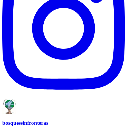
bosquessinfronteras