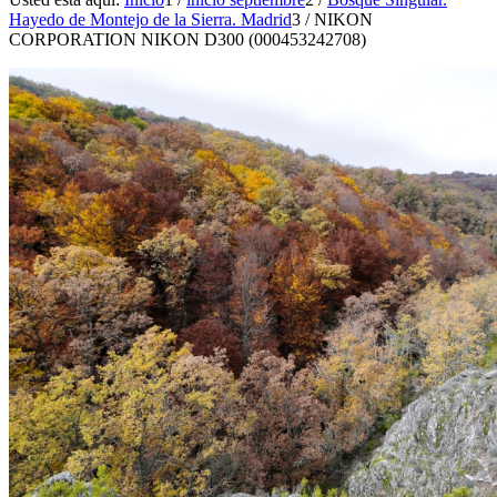
Hayedo de Montejo de la Sierra. Madrid
3
/
NIKON
CORPORATION NIKON D300 (000453242708)