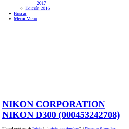
2017
Edición 2016
Buscar
Menú
Menú
NIKON CORPORATION
NIKON D300 (000453242708)
Usted está aquí:
Inicio
1
/
inicio septiembre
2
/
Bosque Singular.