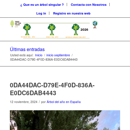
¿ Que es un árbol singular ?
Contacta con Nosotros
Log in
Registro en nuestra web
Últimas entradas
Usted está aquí:
Inicio
/
inicio septiembre
/
0DA44DAC-D79E-4F0D-836A-E0DC6DAB4443
0DA44DAC-D79E-4F0D-836A-
E0DC6DAB4443
/
12 noviembre, 2024
por
Árbol del año en España